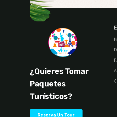
E
N
D
P
¿Quieres Tomar
A
C
Paquetes
Turísticos?
Reserva Un Tour