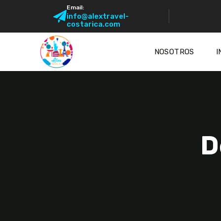
Email:
info@alextravel-
costarica.com
NOSOTROS
I
D