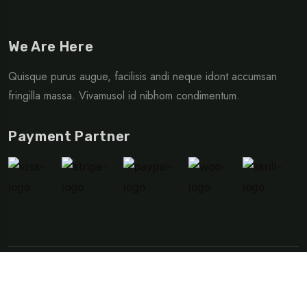
We Are Here
Quisque purus augue, facilisis andi neque idont accumsan
fringilla massa. Vivamusol id nibhom condimentum.
Payment Partner
©Copyright 2024 TripRex | Design By
Socaa Software
Privacy Policy
Terms & Condition