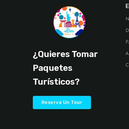
E
N
D
P
¿Quieres Tomar
A
C
Paquetes
Turísticos?
Reserva Un Tour