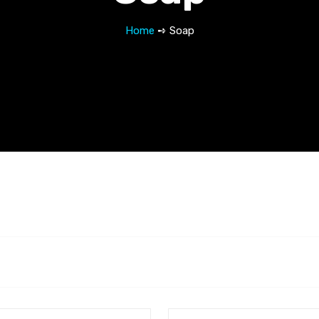
Home
➺ Soap