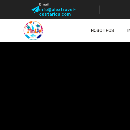
Email:
info@alextravel-
costarica.com
NOSOTROS
I